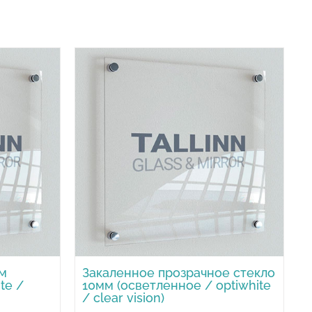
м
Закаленное прозрачное стекло
te /
10мм (осветленное / optiwhite
/ clear vision)