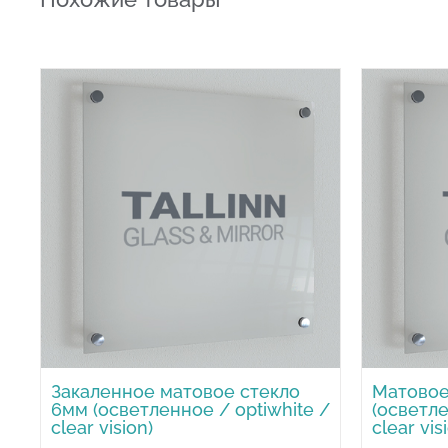
Закаленное матовое стекло
Матовое
6мм (осветленное / optiwhite /
(осветле
clear vision)
clear vis